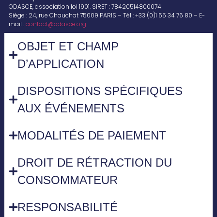
ODASCE, association loi 1901. SIRET : 78420514800074
Siège : 24, rue Chauchat 75009 PARIS – Tél : +33 (0)1 55 34 76 80 – E-
mail :
contact@odasce.org
OBJET ET CHAMP
D’APPLICATION
DISPOSITIONS SPÉCIFIQUES
AUX ÉVÉNEMENTS
MODALITÉS DE PAIEMENT
DROIT DE RÉTRACTION DU
CONSOMMATEUR
RESPONSABILITÉ