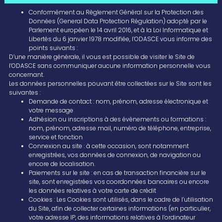
Conformément au Règlement Général sur la Protection des
Données (General Data Protection Régulation) adopté par le
Parlement européen le 14 avril 2016, et à la Loi Informatique et
Libertés du 6 janvier 1978 modifiée, l’ODASCE vous informe des
points suivants :
D’une manière générale, il vous est possible de visiter le Site de
l’ODASCE sans communiquer aucune information personnelle vous
concernant.
Les données personnelles pouvant être collectées sur le Site sont les
suivantes :
Demande de contact : nom, prénom, adresse électronique et
votre message
Adhésion ou inscriptions à des évènements ou formations :
nom, prénom, adresse mail, numéro de téléphone, entreprise,
service et fonction
Connexion au site : à cette occasion, sont notamment
enregistrées, vos données de connexion, de navigation ou
encore de localisation.
Paiements sur le site : en cas de transaction financière sur le
site, sont enregistrées vos coordonnées bancaires ou encore
les données relatives à votre carte de crédit
Cookies : Les Cookies sont utilisés, dans le cadre de l’utilisation
du Site, afin de collecter certaines informations (en particulier,
votre adresse IP, des informations relatives à l’ordinateur