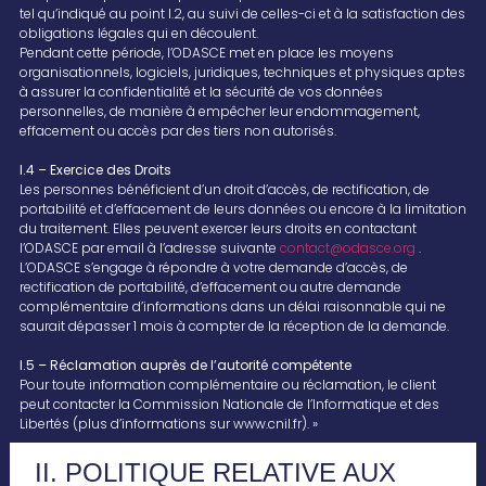
tel qu’indiqué au point I.2, au suivi de celles-ci et à la satisfaction des
obligations légales qui en découlent.
Pendant cette période, l’ODASCE met en place les moyens
organisationnels, logiciels, juridiques, techniques et physiques aptes
à assurer la confidentialité et la sécurité de vos données
personnelles, de manière à empêcher leur endommagement,
effacement ou accès par des tiers non autorisés.
I.4 – Exercice des Droits
Les personnes bénéficient d’un droit d’accès, de rectification, de
portabilité et d’effacement de leurs données ou encore à la limitation
du traitement. Elles peuvent exercer leurs droits en contactant
l’ODASCE par email à l’adresse suivante
contact@odasce.org
.
L’ODASCE s’engage à répondre à votre demande d’accès, de
rectification de portabilité, d’effacement ou autre demande
complémentaire d’informations dans un délai raisonnable qui ne
saurait dépasser 1 mois à compter de la réception de la demande.
I.5 – Réclamation auprès de l’autorité compétente
Pour toute information complémentaire ou réclamation, le client
peut contacter la Commission Nationale de l’Informatique et des
Libertés (plus d’informations sur www.cnil.fr). »
II. POLITIQUE RELATIVE AUX