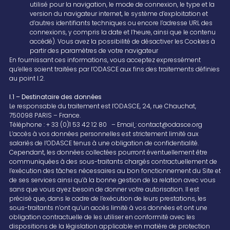
utilisé pour la navigation, le mode de connexion, le type et la
version du navigateur internet, le système d’exploitation et
d’autres identifiants techniques ou encore l’adresse URL des
connexions, y compris la date et l’heure, ainsi que le contenu
accédé). Vous avez la possibilité de désactiver les Cookies à
partir des paramètres de votre navigateur
En fournissant ces informations, vous acceptez expressément
qu’elles soient traitées par l’ODASCE aux fins des traitements définies
au point I.2.
I.1 – Destinataire des données
Le responsable du traitement est l’ODASCE, 24, rue Chauchat,
750098 PARIS – France.
Téléphone : + 33 (0)1 53 42 12 80 – Email
: contact@odasce.org
L’accès à vos données personnelles est strictement limité aux
salariés de l’ODASCE tenus à une obligation de confidentialité.
Cependant, les données collectées pourront éventuellement être
communiquées à des sous-traitants chargés contractuellement de
l’exécution des tâches nécessaires au bon fonctionnement du Site et
de ses services ainsi qu’à la bonne gestion de la relation avec vous
sans que vous ayez besoin de donner votre autorisation. Il est
précisé que, dans le cadre de l’exécution de leurs prestations, les
sous-traitants n’ont qu’un accès limité à vos données et ont une
obligation contractuelle de les utiliser en conformité avec les
dispositions de la législation applicable en matière de protection